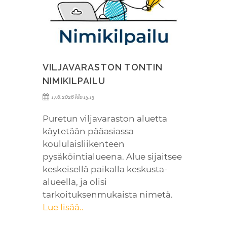
VILJAVARASTON TONTIN
NIMIKILPAILU
17.6.2026 klo 15.13
Puretun viljavaraston aluetta
käytetään pääasiassa
koululaisliikenteen
pysäköintialueena. Alue sijaitsee
keskeisellä paikalla keskusta-
alueella, ja olisi
tarkoituksenmukaista nimetä.
Lue lisää..