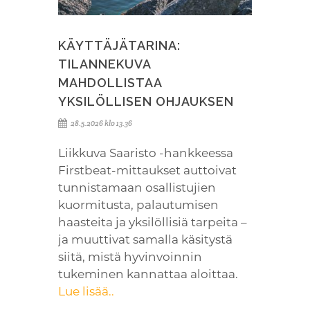
KÄYTTÄJÄTARINA:
TILANNEKUVA
MAHDOLLISTAA
YKSILÖLLISEN OHJAUKSEN
28.5.2026 klo 13.36
Liikkuva Saaristo -hankkeessa
Firstbeat-mittaukset auttoivat
tunnistamaan osallistujien
kuormitusta, palautumisen
haasteita ja yksilöllisiä tarpeita –
ja muuttivat samalla käsitystä
siitä, mistä hyvinvoinnin
tukeminen kannattaa aloittaa.
Lue lisää..