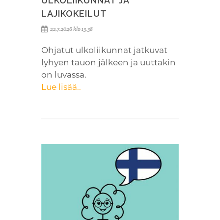
ULKOLIIKUNNAT JA
LAJIKOKEILUT
22.7.2026 klo 13.38
Ohjatut ulkoliikunnat jatkuvat
lyhyen tauon jälkeen ja uuttakin
on luvassa.
Lue lisää..