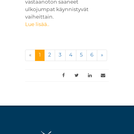
vastaanoton saaneet
ulkojumpat käynnistyvät
vaiheittain.
Lue lisää..
(nykyinen)
«
1
2
3
4
5
6
»