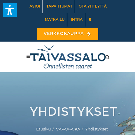
ASIOI
TAPAHTUMAT
OTA YHTEYTTÄ
MATKAILU
INTRA
🔒
VERKKOKAUPPA
YHDISTYKSET
Etusivu
VAPAA-AIKA
Yhdistykset