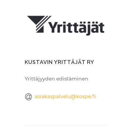
KUSTAVIN YRITTÄJÄT RY
Yrittäjyyden edistäminen
asiakaspalvelu@kospe.fi