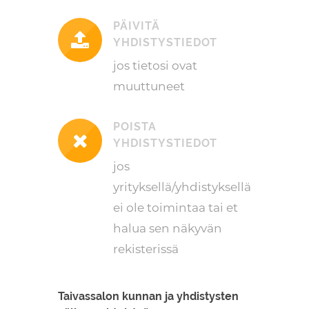
PÄIVITÄ
YHDISTYSTIEDOT
jos tietosi ovat
muuttuneet
POISTA
YHDISTYSTIEDOT
jos
yrityksellä/yhdistyksellä
ei ole toimintaa tai et
halua sen näkyvän
rekisterissä
Taivassalon kunnan ja yhdistysten