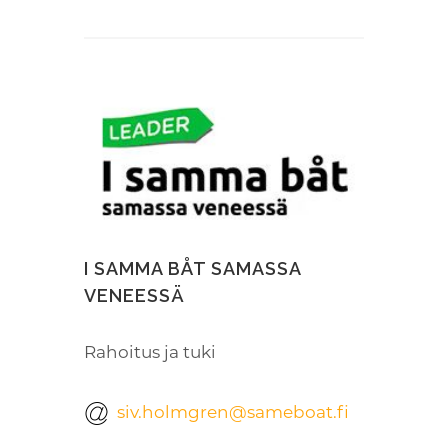
I SAMMA BÅT SAMASSA
VENEESSÄ
Rahoitus ja tuki
siv.holmgren@sameboat.fi