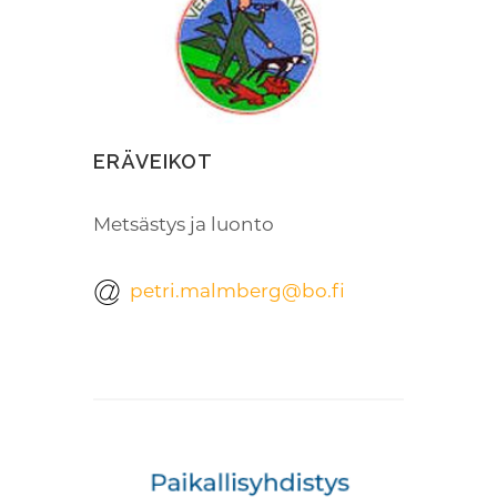
ERÄVEIKOT
Metsästys ja luonto
petri.malmberg@bo.fi