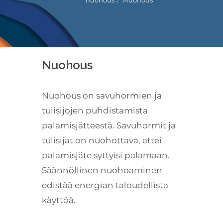
nuohous
Nuohous
Kuuntele
Nuohous
Nuohous on savuhormien ja
tulisijojen puhdistamista
palamisjätteestä. Savuhormit ja
tulisijat on nuohottava, ettei
palamisjäte syttyisi palamaan.
Säännöllinen nuohoaminen
edistää energian taloudellista
käyttöä.