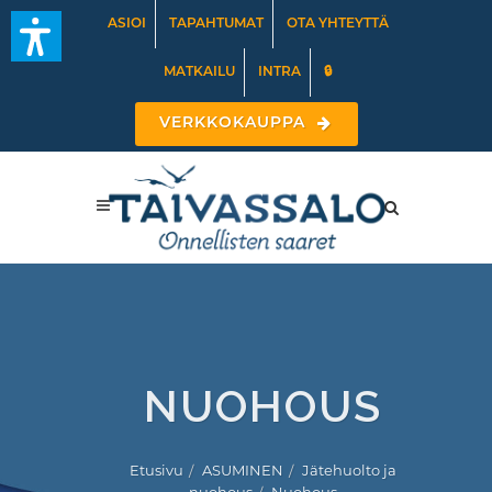
ASIOI
TAPAHTUMAT
OTA YHTEYTTÄ
MATKAILU
INTRA
🔒
VERKKOKAUPPA
NUOHOUS
Etusivu
ASUMINEN
Jätehuolto ja