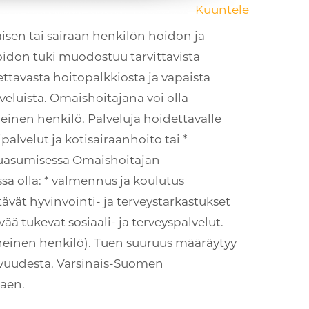
Kuuntele
sen tai sairaan henkilön hoidon ja
oidon tuki muodostuu tarvittavista
ettavasta hoitopalkkiosta ja vapaista
eluista. Omaishoitajana voi olla
inen henkilö. Palveluja hoidettavalle
ipalvelut ja kotisairaanhoito tai *
eluasumisessa Omaishoitajan
ssa olla: * valmennus ja koulutus
tävät hyvinvointi- ja terveystarkastukset
ää tukevat sosiaali- ja terveyspalvelut.
heinen henkilö). Tuen suuruus määräytyy
vuudesta. Varsinais-Suomen
kaen.