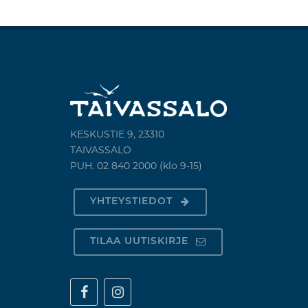
KESKUSTIE 9, 23310
TAIVASSALO
PUH. 02 840 2000 (klo 9-15)
YHTEYSTIEDOT
TILAA UUTISKIRJE