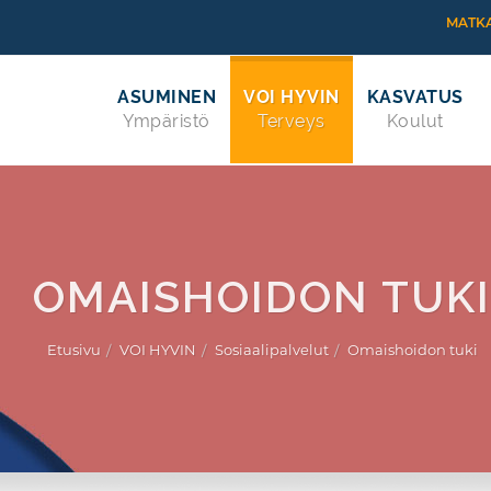
MATKA
ASUMINEN
VOI HYVIN
KASVATUS
Ympäristö
Terveys
Koulut
OMAISHOIDON TUKI
Etusivu
VOI HYVIN
Sosiaalipalvelut
Omaishoidon tuki