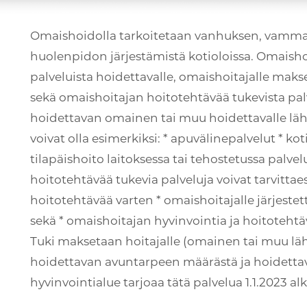
Omaishoidolla tarkoitetaan vanhuksen, vammai
huolenpidon järjestämistä kotioloissa. Omaish
palveluista hoidettavalle, omaishoitajalle maks
sekä omaishoitajan hoitotehtävää tukevista palv
hoidettavan omainen tai muu hoidettavalle lähe
voivat olla esimerkiksi: * apuvälinepalvelut * kot
tilapäishoito laitoksessa tai tehostetussa palv
hoitotehtävää tukevia palveluja voivat tarvittae
hoitotehtävää varten * omaishoitajalle järjestet
sekä * omaishoitajan hyvinvointia ja hoitotehtäv
Tuki maksetaan hoitajalle (omainen tai muu lä
hoidettavan avuntarpeen määrästä ja hoidetta
hyvinvointialue tarjoaa tätä palvelua 1.1.2023 al