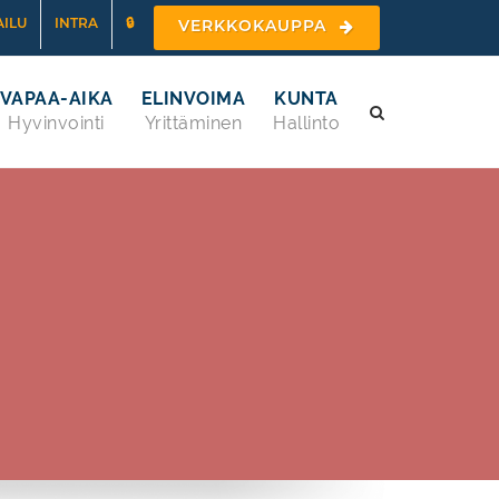
ILU
INTRA
🔒
VERKKOKAUPPA
VAPAA-AIKA
ELINVOIMA
KUNTA
Hyvinvointi
Yrittäminen
Hallinto