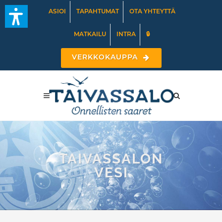
ASIOI
TAPAHTUMAT
OTA YHTEYTTÄ
MATKAILU
INTRA
🔒
VERKKOKAUPPA
TAIVASSALON
VESI