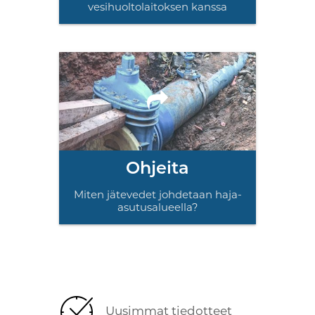
vesihuoltolaitoksen kanssa
Ohjeita
Miten jätevedet johdetaan haja-
asutusalueella?
Uusimmat tiedotteet