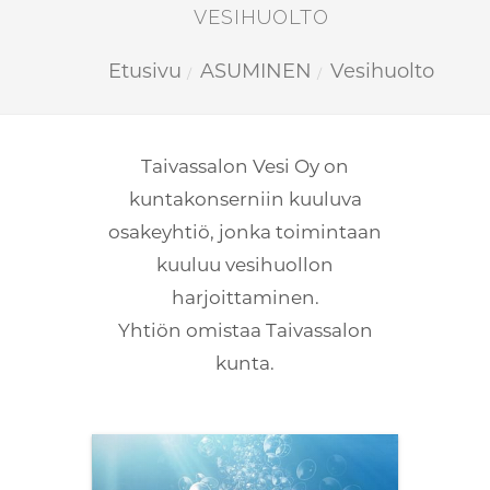
VESIHUOLTO
Etusivu
ASUMINEN
Vesihuolto
Kuuntele
Taivassalon Vesi Oy on
kuntakonserniin kuuluva
osakeyhtiö, jonka toimintaan
kuuluu vesihuollon
harjoittaminen.
Yhtiön omistaa Taivassalon
kunta.