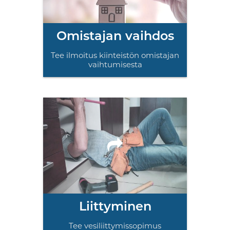
Omistajan vaihdos
Tee ilmoitus kiinteistön omistajan
vaihtumisesta
Liittyminen
Tee vesiliittymissopimus