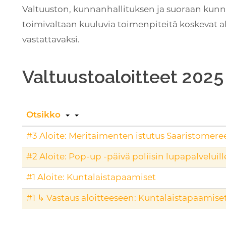
Valtuuston, kunnanhallituksen ja suoraan kunn
toimivaltaan kuuluvia toimenpiteitä koskevat a
vastattavaksi.
Valtuustoaloitteet 2025
Otsikko
#3 Aloite: Meritaimenten istutus Saaristomere
#2 Aloite: Pop-up -päivä poliisin lupapalveluil
#1 Aloite: Kuntalaistapaamiset
#1 ↳ Vastaus aloitteeseen: Kuntalaistapaamise