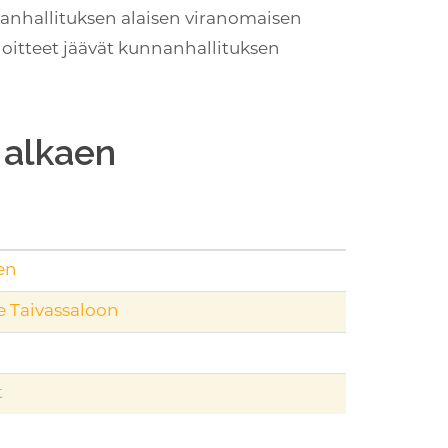
anhallituksen alaisen viranomaisen
loitteet jäävät kunnanhallituksen
 alkaen
en
le Taivassaloon
t