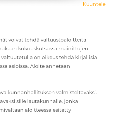
Kuuntele
ät voivat tehdä valtuustoaloitteita
 mukaan kokouskutsussa mainittujen
valtuutetulla on oikeus tehdä kirjallisia
ssa asioissa. Aloite annetaan
ävä kunnanhallituksen valmisteltavaksi.
vaksi sille lautakunnalle, jonka
ivaltaan aloitteessa esitetty