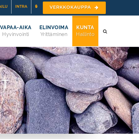
ILU
INTRA
🔒
VERKKOKAUPPA
VAPAA-AIKA
ELINVOIMA
KUNTA
Hyvinvointi
Yrittäminen
Hallinto
ET