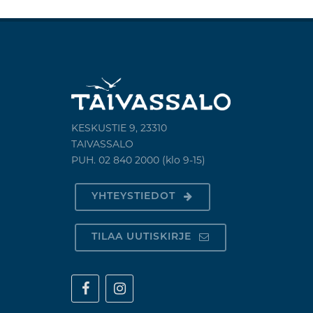
KESKUSTIE 9, 23310
TAIVASSALO
PUH. 02 840 2000 (klo 9-15)
YHTEYSTIEDOT
TILAA UUTISKIRJE