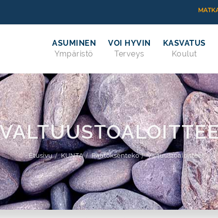
MATKA
ASUMINEN
VOI HYVIN
KASVATUS
Ympäristö
Terveys
Koulut
VALTUUSTOALOITTE
Etusivu
KUNTA
Päätöksenteko
Valtuustoaloitteet