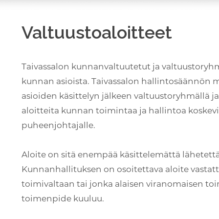
Valtuustoaloitteet
Taivassalon kunnanvaltuutetut ja valtuustoryhm
kunnan asioista. Taivassalon hallintosäännön
asioiden käsittelyn jälkeen valtuustoryhmällä ja 
aloitteita kunnan toimintaa ja hallintoa koskevi
puheenjohtajalle.
Aloite on sitä enempää käsittelemättä lähetett
Kunnanhallituksen on osoitettava aloite vastatta
toimivaltaan tai jonka alaisen viranomaisen toim
toimenpide kuuluu.