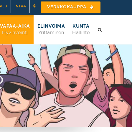
ILU
INTRA
🔒
VERKKOKAUPPA
VAPAA-AIKA
ELINVOIMA
KUNTA
Hyvinvointi
Yrittäminen
Hallinto
O