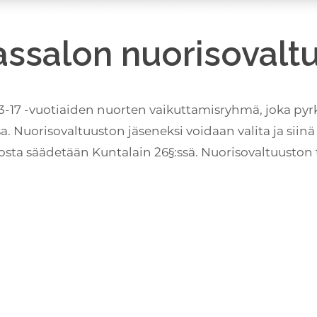
assalon nuorisovalt
13-17 -vuotiaiden nuorten vaikuttamisryhmä, joka pyr
 Nuorisovaltuuston jäseneksi voidaan valita ja siinä 
osta säädetään Kuntalain 26§:ssä. Nuorisovaltuuston 