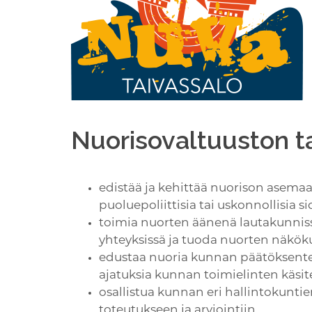
Nuorisovaltuuston t
edistää ja kehittää nuorison asema
puoluepoliittisia tai uskonnollisia 
toimia nuorten äänenä lautakunnissa
yhteyksissä ja tuoda nuorten näkö
edustaa nuoria kunnan päätöksente
ajatuksia kunnan toimielinten käsit
osallistua kunnan eri hallintokunti
toteutukseen ja arviointiin