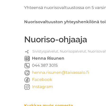
Yhteensä nuorisovaltuustossa on 5 varsin
Nuorisovaltuuston yhteyshenkilönä toi
Nuoriso-ohjaaja
Sivistyspalvelut, Nuorisopalvelut, Nuorisova
Henna Risunen
044 387 3015
henna.risunen@taivassalo.fi
Facebook
Instagram
Kurkkaa myös somesta