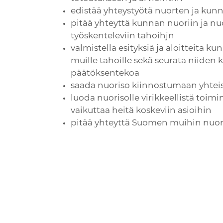
edistää yhteystyötä nuorten ja kunna
pitää yhteyttä kunnan nuoriin ja nu
työskenteleviin tahoihjn
valmistella esityksiä ja aloitteita ku
muille tahoille sekä seurata niiden 
päätöksentekoa
saada nuoriso kiinnostumaan yhteisk
luoda nuorisolle virikkeellistä toi
vaikuttaa heitä koskeviin asioihin
pitää yhteyttä Suomen muihin nuor