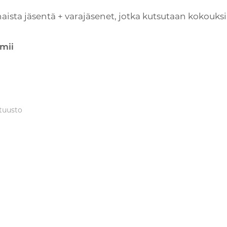
aista jäsentä + varajäsenet, jotka kutsutaan kokouksi
mii
ltuusto