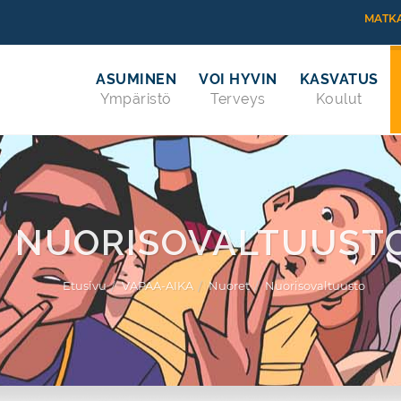
MATKA
ASUMINEN
VOI HYVIN
KASVATUS
Ympäristö
Terveys
Koulut
NUORISOVALTUUST
Etusivu
VAPAA-AIKA
Nuoret
Nuorisovaltuusto