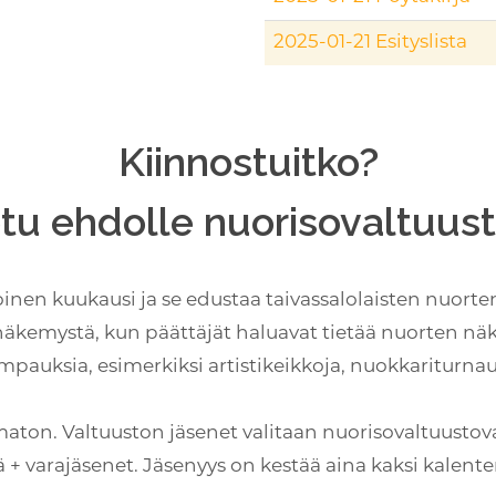
2025-01-21 Esityslista
Kiinnostuitko?
tu ehdolle nuorisovaltuus
nen kuukausi ja se edustaa taivassalolaisten nuorten 
 näkemystä, kun päättäjät haluavat tietää nuorten nä
tempauksia, esimerkiksi artistikeikkoja, nuokkariturnauk
maton. Valtuuston jäsenet valitaan nuorisovaltuustovaa
ä + varajäsenet. Jäsenyys on kestää aina kaksi kalente