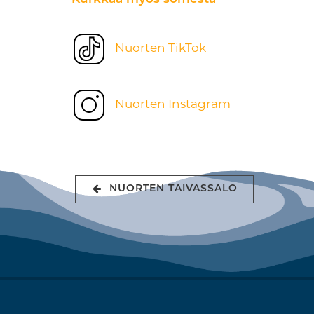
Nuorten TikTok
Nuorten Instagram
NUORTEN TAIVASSALO