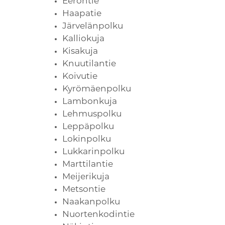
Eerontie
Haapatie
Järvelänpolku
Kalliokuja
Kisakuja
Knuutilantie
Koivutie
Kyrömäenpolku
Lambonkuja
Lehmuspolku
Leppäpolku
Lokinpolku
Lukkarinpolku
Marttilantie
Meijerikuja
Metsontie
Naakanpolku
Nuortenkodintie