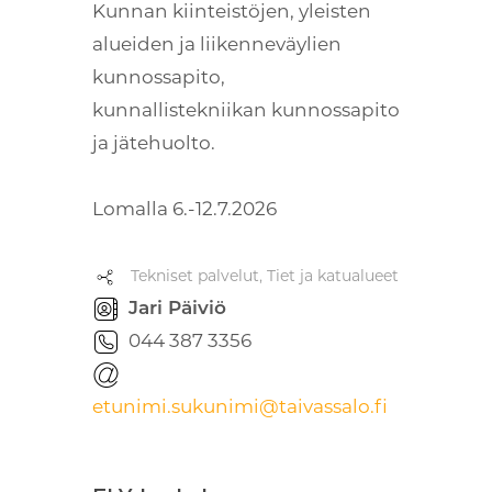
Kunnan kiinteistöjen, yleisten
alueiden ja liikenneväylien
kunnossapito,
kunnallistekniikan kunnossapito
ja jätehuolto.
Lomalla 6.-12.7.2026
Tekniset palvelut, Tiet ja katualueet
Jari Päiviö
044 387 3356
etunimi.sukunimi@taivassalo.fi