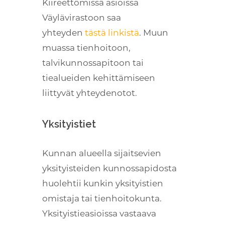
Kiireettömissä asioissa
Väylävirastoon saa
yhteyden
tästä linkistä
. Muun
muassa tienhoitoon,
talvikunnossapitoon tai
tiealueiden kehittämiseen
liittyvät yhteydenotot.
Yksityistiet
Kunnan alueella sijaitsevien
yksityisteiden kunnossapidosta
huolehtii kunkin yksityistien
omistaja tai tienhoitokunta.
Yksityistieasioissa vastaava