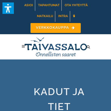
ASIOI
TAPAHTUMAT
OTA YHTEYTTÄ
MATKAILU
INTRA
🔒
VERKKOKAUPPA
KADUT JA
TIET