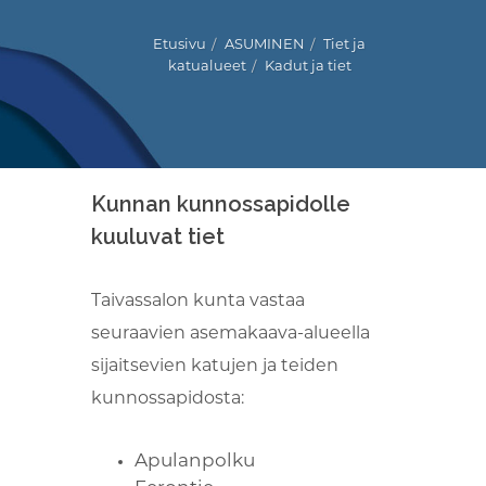
Etusivu
ASUMINEN
Tiet ja
katualueet
Kadut ja tiet
Kuuntele
Kunnan kunnossapidolle
kuuluvat tiet
Taivassalon kunta vastaa
seuraavien asemakaava-alueella
sijaitsevien katujen ja teiden
kunnossapidosta:
Apulanpolku