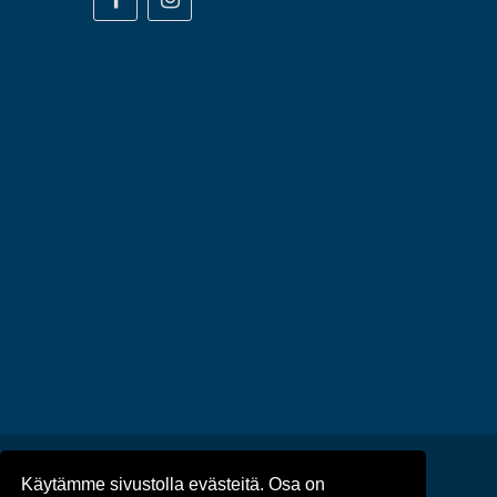
Käytämme sivustolla evästeitä. Osa on
Ajankohtaista
/
Tapahtumat
/