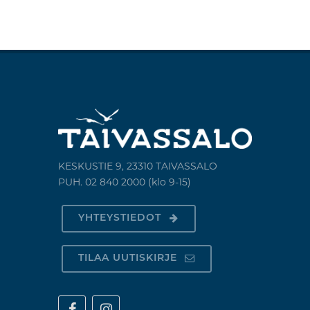
KESKUSTIE 9, 23310 TAIVASSALO
PUH. 02 840 2000 (klo 9-15)
YHTEYSTIEDOT
TILAA UUTISKIRJE