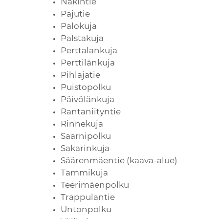
Näkintie
Pajutie
Palokuja
Palstakuja
Perttalankuja
Perttilänkuja
Pihlajatie
Puistopolku
Päivölänkuja
Rantaniityntie
Rinnekuja
Saarnipolku
Sakarinkuja
Säärenmäentie (kaava-alue)
Tammikuja
Teerimäenpolku
Trappulantie
Untonpolku