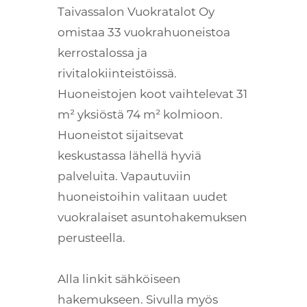
Taivassalon Vuokratalot Oy
omistaa 33 vuokrahuoneistoa
kerrostalossa ja
rivitalokiinteistöissä.
Huoneistojen koot vaihtelevat 31
m² yksiöstä 74 m² kolmioon.
Huoneistot sijaitsevat
keskustassa lähellä hyviä
palveluita. Vapautuviin
huoneistoihin valitaan uudet
vuokralaiset asuntohakemuksen
perusteella.
Alla linkit sähköiseen
hakemukseen. Sivulla myös