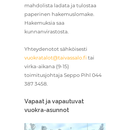
mahdolista ladata ja tulostaa
paperinen hakemuslomake.
Hakemuksia saa
kunnanvirastosta.
Yhteydenotot sähköisesti
vuokratalot@taivassalo.fi
tai
virka-aikana (9-15)
toimitusjohtaja Seppo Pihl 044
387 3458.
Vapaat ja vapautuvat
vuokra-asunnot