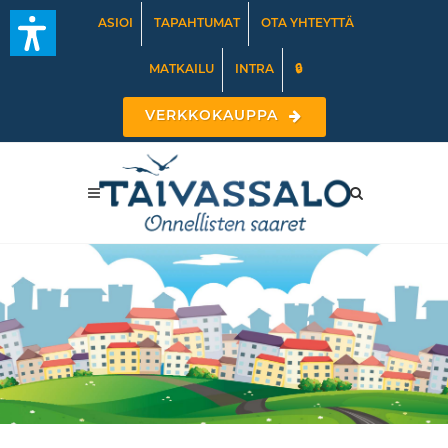
ASIOI
TAPAHTUMAT
OTA YHTEYTTÄ
MATKAILU
INTRA
🔒
VERKKOKAUPPA
Kuuntele