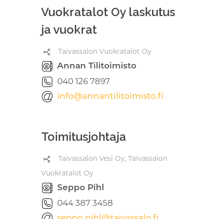
Vuokratalot Oy laskutus
ja vuokrat
Taivassalon Vuokratalot Oy
Annan Tilitoimisto
040 126 7897
info@annantilitoimisto.fi
Toimitusjohtaja
Taivassalon Vesi Oy, Taivassalon
Vuokratalot Oy
Seppo Pihl
044 387 3458
seppo.pihl@taivassalo.fi