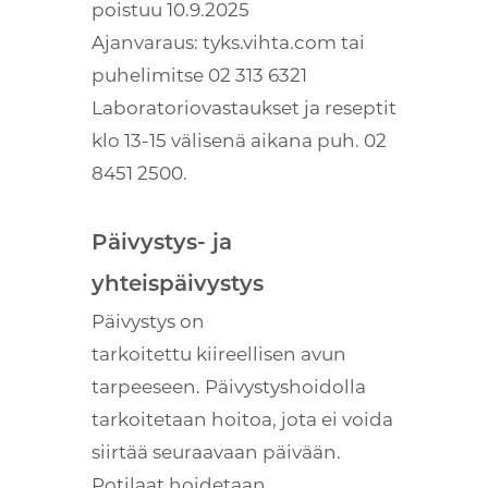
poistuu 10.9.2025
Ajanvaraus: tyks.vihta.com tai
puhelimitse 02 313 6321
Laboratoriovastaukset ja reseptit
klo 13-15 välisenä aikana puh. 02
8451 2500.
Päivystys- ja
yhteispäivystys
Päivystys on
tarkoitettu kiireellisen avun
tarpeeseen. Päivystyshoidolla
tarkoitetaan hoitoa, jota ei voida
siirtää seuraavaan päivään.
Potilaat hoidetaan