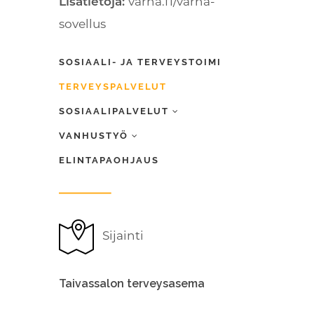
varha.fi/varha-
Lisätietoja:
sovellus
SOSIAALI- JA TERVEYSTOIMI
TERVEYSPALVELUT
SOSIAALIPALVELUT
VANHUSTYÖ
ELINTAPAOHJAUS
Sijainti
Taivassalon terveysasema