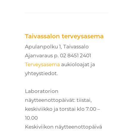
Taivassalon terveysasema
Apulanpolku 1, Taivassalo
Ajanvaraus p. 02 8451 2401
Terveysasema
aukioloajat ja
yhteystiedot.
Laboratorion
näytteenottopäivät: tiistai,
keskiviikko ja torstai klo 7.00 –
10.00
Keskiviikon näytteenottopäivä