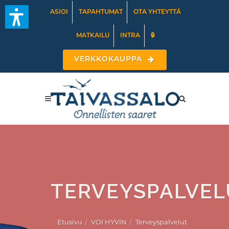
ASIOI
TAPAHTUMAT
OTA YHTEYTTÄ
MATKAILU
INTRA
🔒
VERKKOKAUPPA
TERVEYSPALVEL
Etusivu
VOI HYVIN
Terveyspalvelut