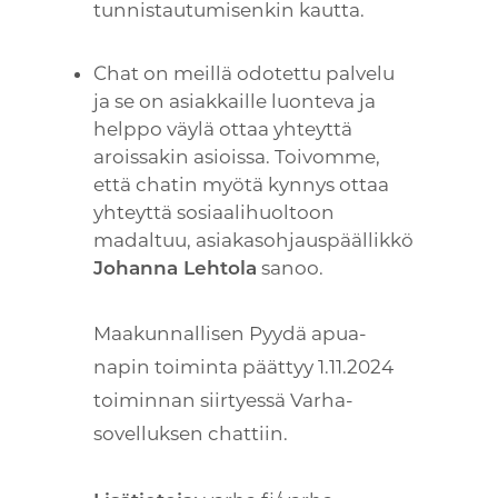
tunnistautumisenkin kautta.
Chat on meillä odotettu palvelu
ja se on asiakkaille luonteva ja
helppo väylä ottaa yhteyttä
aroissakin asioissa. Toivomme,
että chatin myötä kynnys ottaa
yhteyttä sosiaalihuoltoon
madaltuu, asiakasohjauspäällikkö
sanoo.
Johanna Lehtola
Maakunnallisen Pyydä apua-
napin toiminta päättyy 1.11.2024
toiminnan siirtyessä Varha-
sovelluksen chattiin.