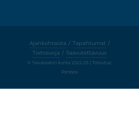
Ajankohtaista
/
Tapahtumat
/
Tietosuoja
/
Saavutettavuus
© Taivassalon kunta 2022-25 | Toteutus:
Penbox