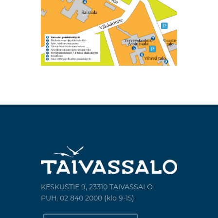
KESKUSTIE 9, 23310 TAIVASSALO
PUH. 02 840 2000 (klo 9-15)