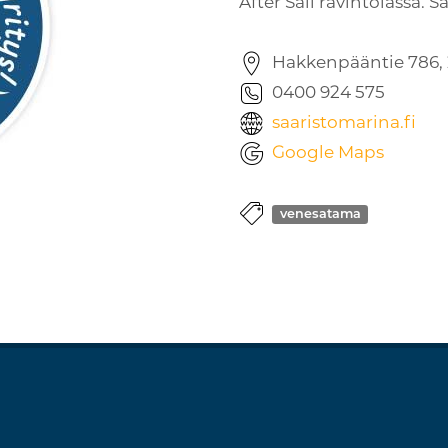
After Sail ravintolassa.
Hakkenpääntie 786, 2
0400 924 575
saaristomarina.fi
Google Maps
venesatama