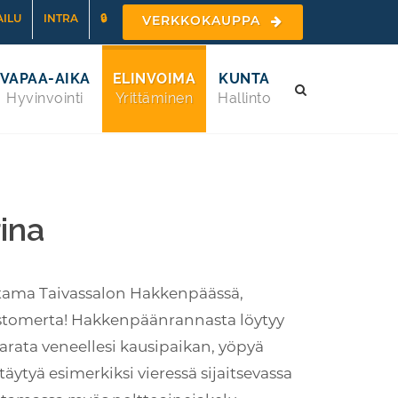
ILU
INTRA
🔒
VERKKOKAUPPA
VAPAA-AIKA
ELINVOIMA
KUNTA
Hyvinvointi
Yrittäminen
Hallinto
ina
tama Taivassalon Hakkenpäässä,
istomerta! Hakkenpäänrannasta löytyy
arata veneellesi kausipaikan, yöpyä
stäytyä esimerkiksi vieressä sijaitsevassa