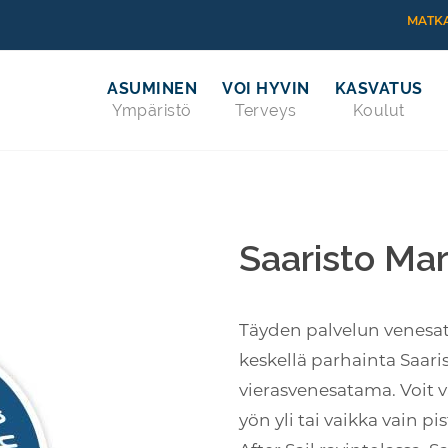
MATKA
ASUMINEN
VOI HYVIN
KASVATUS
Ympäristö
Terveys
Koulut
Saaristo Mar
Täyden palvelun venesa
keskellä parhainta Saar
vierasvenesatama. Voit v
yön yli tai vaikka vain pi