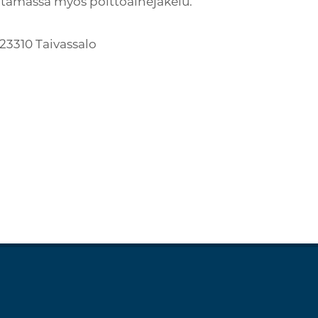
 Satamassa myös polttoainejakelu.
3310 Taivassalo