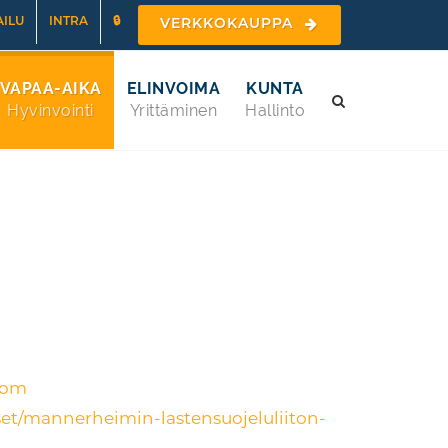
ILU
INTRA
🔒
VERKKOKAUPPA
VAPAA-AIKA
ELINVOIMA
KUNTA
Hyvinvointi
Yrittäminen
Hallinto
com
set/mannerheimin-lastensuojeluliiton-