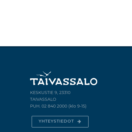
KESKUSTIE 9, 23310
TAIVASSALO
PUH. 02 840 2000 (klo 9-15)
YHTEYSTIEDOT