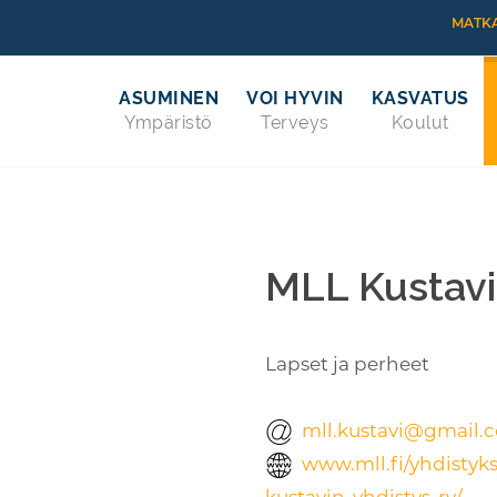
MATKA
ASUMINEN
VOI HYVIN
KASVATUS
Ympäristö
Terveys
Koulut
MLL Kustavi
Lapset ja perheet
mll.kustavi@gmail.
www.mll.fi/yhdistyk