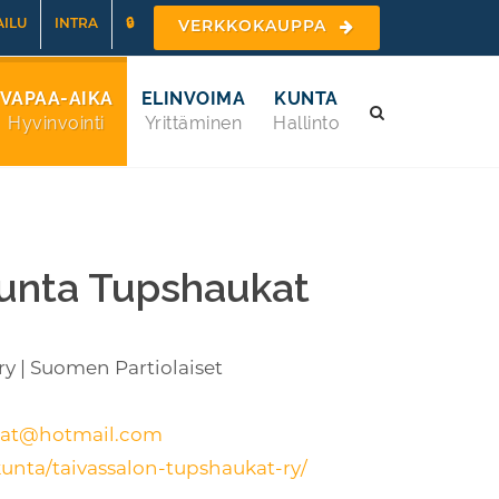
ILU
INTRA
🔒
VERKKOKAUPPA
VAPAA-AIKA
ELINVOIMA
KUNTA
Hyvinvointi
Yrittäminen
Hallinto
kunta Tupshaukat
y | Suomen Partiolaiset
kat@hotmail.com
kunta/taivassalon-tupshaukat-ry/