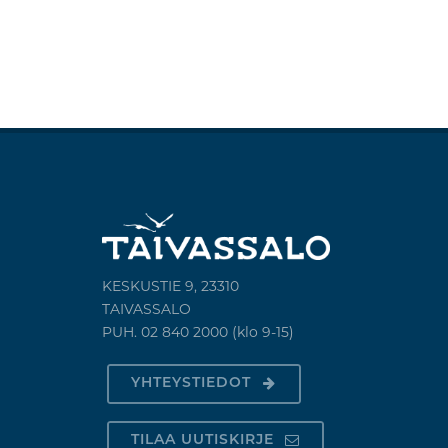
KESKUSTIE 9, 23310
TAIVASSALO
PUH. 02 840 2000 (klo 9-15)
YHTEYSTIEDOT
TILAA UUTISKIRJE