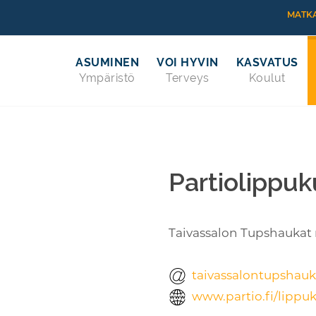
MATKA
ASUMINEN
VOI HYVIN
KASVATUS
Ympäristö
Terveys
Koulut
Partiolippu
Taivassalon Tupshaukat r
taivassalontupshau
www.partio.fi/lippu