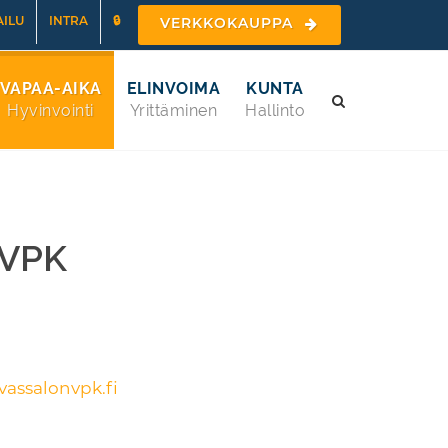
ILU
INTRA
🔒
VERKKOKAUPPA
VAPAA-AIKA
ELINVOIMA
KUNTA
Hyvinvointi
Yrittäminen
Hallinto
 VPK
assalonvpk.fi