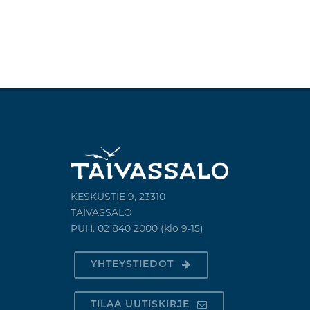
KESKUSTIE 9, 23310
TAIVASSALO
PUH. 02 840 2000 (klo 9-15)
YHTEYSTIEDOT
TILAA UUTISKIRJE