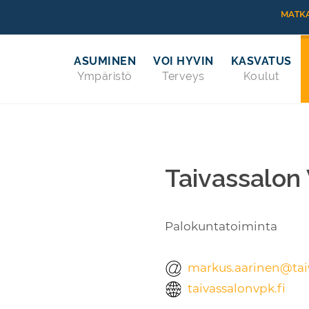
MATKA
ASUMINEN
VOI HYVIN
KASVATUS
Ympäristö
Terveys
Koulut
Taivassalon
Palokuntatoiminta
markus.aarinen@taiv
taivassalonvpk.fi