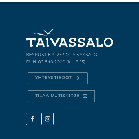
KESKUSTIE 9, 23310 TAIVASSALO
PUH. 02 840 2000 (klo 9-15)
YHTEYSTIEDOT
TILAA UUTISKIRJE