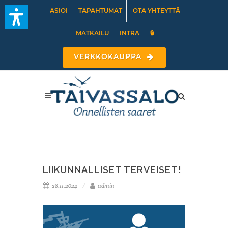
ASIOI
TAPAHTUMAT
OTA YHTEYTTÄ
MATKAILU
INTRA
🔒
VERKKOKAUPPA
LIIKUNNALLISET TERVEISET!
28.11.2024
admin