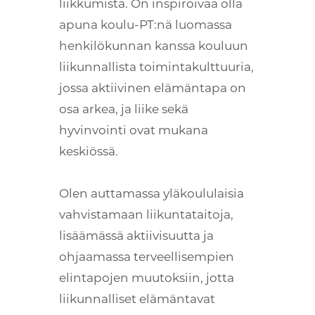
liikkumista. On inspiroivaa olla
apuna koulu-PT:nä luomassa
henkilökunnan kanssa kouluun
liikunnallista toimintakulttuuria,
jossa aktiivinen elämäntapa on
osa arkea, ja liike sekä
hyvinvointi ovat mukana
keskiössä.
Olen auttamassa yläkoululaisia
vahvistamaan liikuntataitoja,
lisäämässä aktiivisuutta ja
ohjaamassa terveellisempien
elintapojen muutoksiin, jotta
liikunnalliset elämäntavat