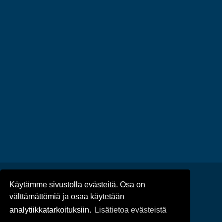
Käytämme sivustolla evästeitä. Osa on
Ajankohtaista
/
Tapahtumat
/
välttämättömiä ja osaa käytetään
Tietosuoja
/
Saavutettavuus
analytiikkatarkoituksiin.
Lisätietoa evästeistä
© Taivassalon kunta 2022-25 | Toteutus: