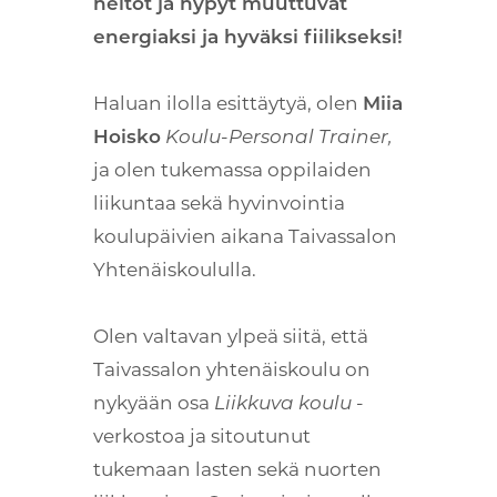
heitot ja hypyt muuttuvat
energiaksi ja hyväksi fiilikseksi!
Haluan ilolla esittäytyä, olen
Miia
Hoisko
Koulu-Personal Trainer,
ja olen tukemassa oppilaiden
liikuntaa sekä hyvinvointia
koulupäivien aikana Taivassalon
Yhtenäiskoululla.
Olen valtavan ylpeä siitä, että
Taivassalon yhtenäiskoulu on
nykyään osa
Liikkuva koulu
-
verkostoa ja sitoutunut
tukemaan lasten sekä nuorten