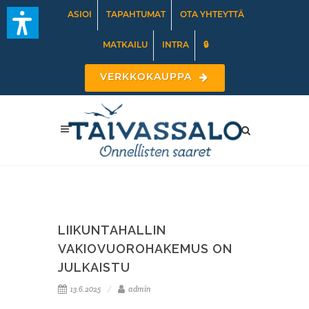
ASIOI
TAPAHTUMAT
OTA YHTEYTTÄ
MATKAILU
INTRA
🔒
VERKKOKAUPPA
LIIKUNTAHALLIN
VAKIOVUOROHAKEMUS ON
JULKAISTU
13.6.2025
admin