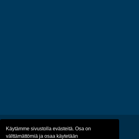
Käytämme sivustolla evästeitä. Osa on
Ajankohtaista
/
Tapahtumat
/
välttämättömiä ja osaa käytetään