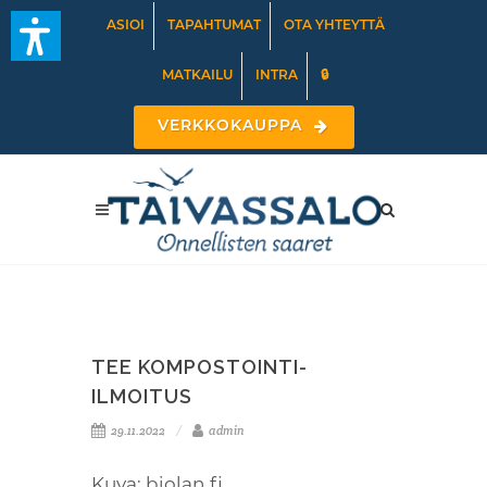
ASIOI
TAPAHTUMAT
OTA YHTEYTTÄ
MATKAILU
INTRA
🔒
VERKKOKAUPPA
TEE KOMPOSTOINTI-
ILMOITUS
29.11.2022
admin
Kuva: biolan.fi