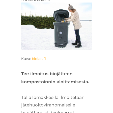
Kuva:
biolan.fi
Tee ilmoitus biojätteen
kompostoinnin aloittamisesta.
Tällä lomakkeella ilmoitetaan
jätehuoltoviranomaiselle
biojätteen eli biologisesti