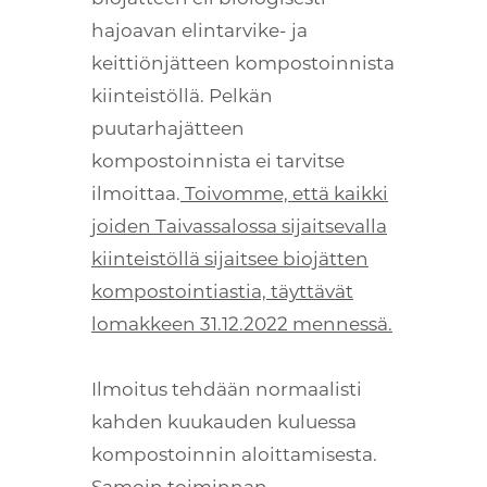
hajoavan elintarvike- ja
keittiönjätteen kompostoinnista
kiinteistöllä. Pelkän
puutarhajätteen
kompostoinnista ei tarvitse
ilmoittaa.
Toivomme, että kaikki
joiden Taivassalossa sijaitsevalla
kiinteistöllä sijaitsee biojätten
kompostointiastia, täyttävät
lomakkeen 31.12.2022 mennessä.
Ilmoitus tehdään normaalisti
kahden kuukauden kuluessa
kompostoinnin aloittamisesta.
Samoin toiminnan