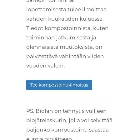
lopettamisesta tulee ilmoittaa
kahden kuukauden kuluessa.
Tiedot kompostoinnista, kuten
toiminnan jatkumisesta ja
olennaisista muutoksista, on
päivitettävä vähintään viiden
vuoden välein.
Tee kompostointi-ilmoitus
PS. Biolan on tehnyt sivuilleen
biojätelaskurin, jolla voi selvittää
paljonko kompostointi säästää
euroja biojätteen